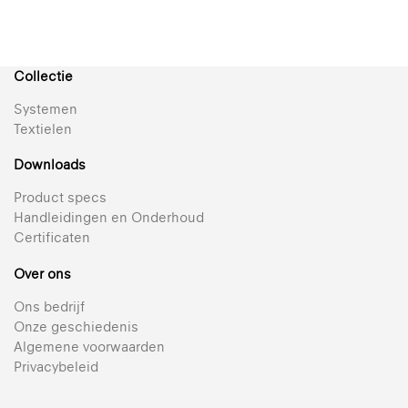
Collectie
Systemen
Textielen
Downloads
Product specs
Handleidingen en Onderhoud
Certificaten
816 Sky
Transparant doek
Over ons
812 Breeze
+ 21
Ons bedrijf
Semi-transparant gemetalliseerd textiel voor
Onze geschiedenis
Reflectie 44% | Transparant | Gemetalliseerd
plisségordijnen
Algemene voorwaarden
236 Satin
Privacybeleid
+ 21
Bekijk alle transparante textielen voor plisségordijnen 25 mm
Ondoorzichtig, ongemetalliseerd textiel
Reflectie 62% | Semi-transparant | Gemetalliseerd
427 Indus BO
+ 18