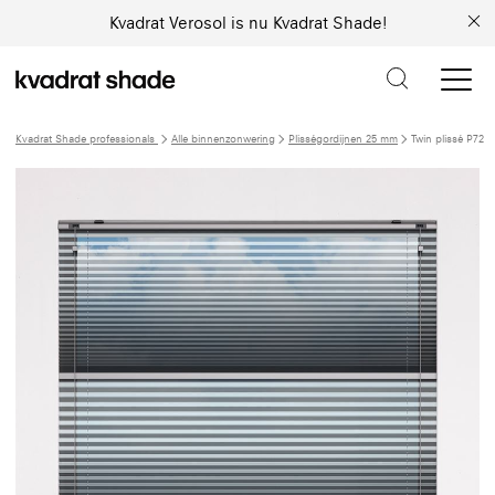
Kvadrat Verosol is nu Kvadrat Shade!
Kvadrat Shade professionals
Alle binnenzonwering
Plisségordijnen 25 mm
Twin plissé P72