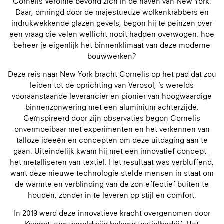
Cornelis Verolme bevond zich in de haven van New York.
Daar, omringd door de majestueuze wolkenkrabbers en
indrukwekkende glazen gevels, begon hij te peinzen over
een vraag die velen wellicht nooit hadden overwogen: hoe
beheer je eigenlijk het binnenklimaat van deze moderne
bouwwerken?
Deze reis naar New York bracht Cornelis op het pad dat zou
leiden tot de oprichting van Verosol, ‘s werelds
vooraanstaande leverancier en pionier van hoogwaardige
binnenzonwering met een aluminium achterzijde.
Geïnspireerd door zijn observaties begon Cornelis
onvermoeibaar met experimenten en het verkennen van
talloze ideeën en concepten om deze uitdaging aan te
gaan. Uiteindelijk kwam hij met een innovatief concept -
het metalliseren van textiel. Het resultaat was verbluffend,
want deze nieuwe technologie stelde mensen in staat om
de warmte en verblinding van de zon effectief buiten te
houden, zonder in te leveren op stijl en comfort.
In 2019 werd deze innovatieve kracht overgenomen door