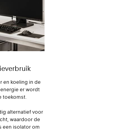
ieverbruik
 en koeling in de
 energie er wordt
me toekomst.
ig alternatief voor
icht, waardoor de
s een isolator om