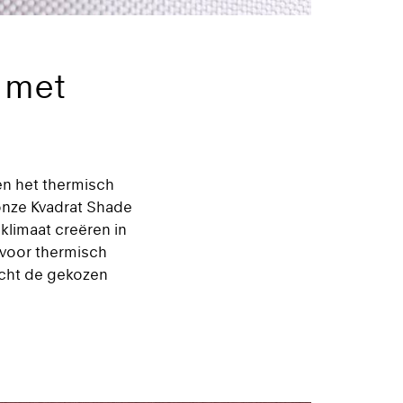
 met
en het thermisch
 onze Kvadrat Shade
limaat creëren in
t voor thermisch
cht de gekozen