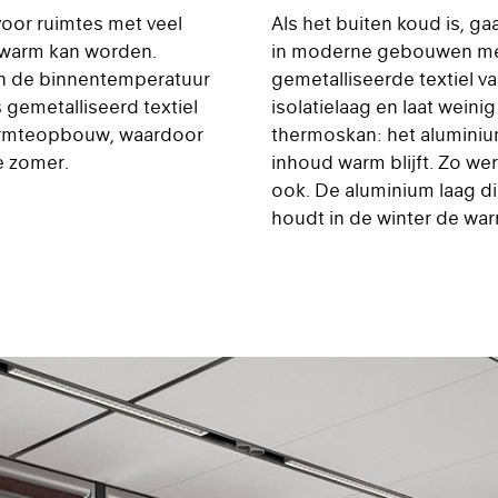
voor ruimtes met veel
Als het buiten koud is, ga
 warm kan worden.
in moderne gebouwen met 
en de binnentemperatuur
gemetalliseerde textiel v
 gemetalliseerd textiel
isolatielaag en laat weini
armteopbouw, waardoor
thermoskan: het aluminium
de zomer.
inhoud warm blijft. Zo w
ook. De aluminium laag di
houdt in de winter de war