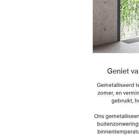
Geniet va
Gemetalliseerd te
zomer, en vermin
gebruikt, h
Ons gemetalliseerd
buitenzonwering:
binnentemperatuu