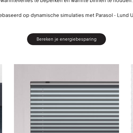
warmteverlies te beperken en warmte binnen te houden.
ebaseerd op dynamische simulaties met Parasol - Lund Un
Bereken je energiebesparing