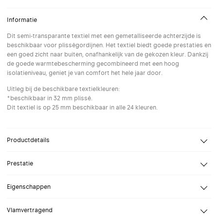
Informatie
Dit semi-transparante textiel met een gemetalliseerde achterzijde is
beschikbaar voor plisségordijnen. Het textiel biedt goede prestaties en
een goed zicht naar buiten, onafhankelijk van de gekozen kleur. Dankzij
de goede warmtebescherming gecombineerd met een hoog
isolatieniveau, geniet je van comfort het hele jaar door.
Uitleg bij de beschikbare textielkleuren:
*beschikbaar in 32 mm plissé.
Dit textiel is op 25 mm beschikbaar in alle 24 kleuren.
Productdetails
Design
Verosol
Prestatie
Samenstelling
Trevira CS
Reflectie
Openheidsfactor
5%
Eigenschappen
Reflectie zonnestraling
62%
Verblindingsklasse
Breed assortiment kleuren
Vlamvertragend
Lichttransmissie
9%
Combineer twee transparanties in een twin plissé of twin rolgordijn