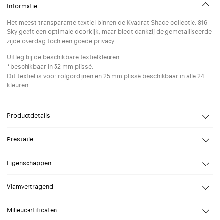
Informatie
Het meest transparante textiel binnen de Kvadrat Shade collectie. 816
Sky geeft een optimale doorkijk, maar biedt dankzij de gemetalliseerde
zijde overdag toch een goede privacy.
Uitleg bij de beschikbare textielkleuren:
*beschikbaar in 32 mm plissé.
Dit textiel is voor rolgordijnen en 25 mm plissé beschikbaar in alle 24
kleuren.
Productdetails
Design
Verosol
Prestatie
Samenstelling
Trevira CS
Reflectie
Openheidsfactor
23%
Eigenschappen
Reflectie zonnestraling
44%
Verblindingsklasse
Breed assortiment kleuren
Vlamvertragend
Lichttransmissie
29%
Combineer twee transparanties in een twin plissé of twin rolgordijn
Doorzicht
Breedte
tot 235 cm
DIN 4102 B1, BS 5867 deel 2 type B, NFPA 701, AS/NZS 1530.3 (0-0-0-2)
Zeer goed doorzicht
Milieucertificaten
Kleur 999 is niet vlamvertragend
Duurzaamheid
Gewicht
73 g/m2
Het doek biedt een warmtewering van 79% (dit is de hoeveelheid