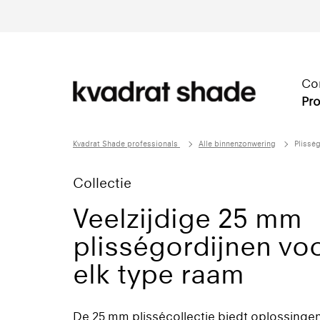
Co
Pro
Kvadrat Shade professionals
Alle binnenzonwering
Plissé
Collectie
Veelzijdige 25 mm
plisségordijnen voo
elk type raam
De 25 mm plissécollectie biedt oplossinge