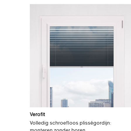
Verofit
Volledig schroefloos plisségordijn:
monteren zonder boren