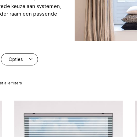
rede keuze aan systemen,
 ieder raam een passende
Opties
0
3
t alle filters
4
0
0
0
0
4