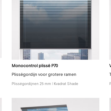
0
Monocontrol plissé P70
V
Plisségordijn voor grotere ramen
Plisségordijnen 25 mm | Kvadrat Shade
P