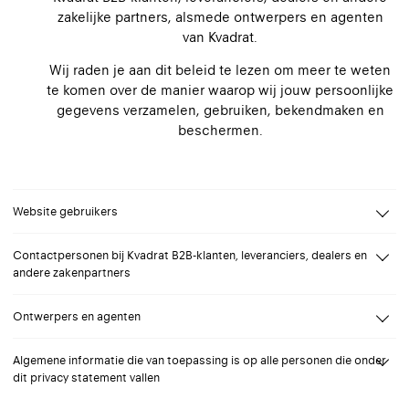
zakelijke partners, alsmede ontwerpers en agenten
van Kvadrat.
Wij raden je aan dit beleid te lezen om meer te weten
te komen over de manier waarop wij jouw persoonlijke
gegevens verzamelen, gebruiken, bekendmaken en
beschermen.
Website gebruikers
Gegevensbeheerder
Contactpersonen bij Kvadrat B2B-klanten, leveranciers, dealers en
Tenzij anders vermeld, is Kvadrat A/S de verantwoordelijke voor de
andere zakenpartners
verwerking van de persoonsgegevens die worden verzameld wanneer
In dit gedeelte wordt het beleid uiteengezet van Kvadrat met
je onze websites bezoekt en wanneer je van de functies op onze
Ontwerpers en agenten
betrekking tot de verwerking van persoonsgegevens die worden
website gebruik maakt.
verzameld van eigenaren van eenmanszaken of contactpersonen bij
Gegevensbeheerder
Verzameling van persoonlijke gegevens
Kvadrat B2B-klanten, leveranciers, dealers en andere zakelijke partners
Algemene informatie die van toepassing is op alle personen die onder
die samenwerken met Kvadrat.
In de loop van jouw samenwerking met Kvadrat kunnen wij jouw
dit privacy statement vallen
Kvadrat kan in de volgende gevallen persoonsgegevens over u
persoonsgegevens verwerken. Tenzij anders aangegeven, is de Kvadrat
verzamelen, verwerken en opslaan:
Gegevensbeheerder
Bekendmaking aan andere gegevensbeheerders en overdracht aan