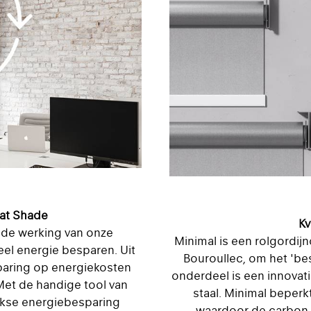
rat Shade
Kv
nde werking van onze
Minimal is een rolgordi
el energie besparen. Uit
Bouroullec, om het 'be
sparing op energiekosten
onderdeel is een innovat
 Met de handige tool van
staal. Minimal beperk
ijkse energiebesparing
waardoor de carbon fo