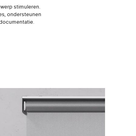
twerp stimuleren.
les, ondersteunen
tdocumentatie.