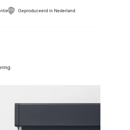
en professionele reiniger. Verwijder dode
n te voorkomen.
antie
Geproduceerd in Nederland
inals
caat Originals
ring:
rtificaat Originals