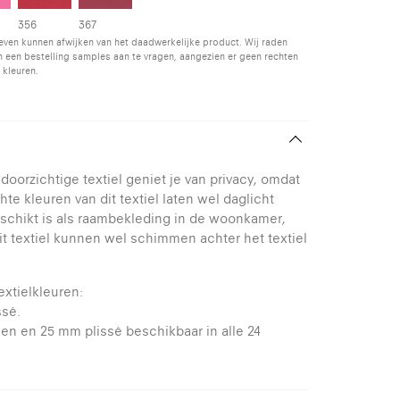
356
367
even kunnen afwijken van het daadwerkelijke product. Wij raden
 een bestelling samples aan te vragen, aangezien er geen rechten
 kleuren.
doorzichtige textiel geniet je van privacy, omdat
hte kleuren van dit textiel laten wel daglicht
eschikt is als raambekleding in de woonkamer,
it textiel kunnen wel schimmen achter het textiel
extielkleuren:
ssé.
ijnen en 25 mm plissé beschikbaar in alle 24