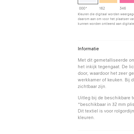
000*
162
346
Kleuren die digitaal worden weergeg
daarom aan om voor het plaatsen van
kunnen worden ontleend aan digitale
Informatie
Met dit gemetalliseerde on
het inkijk tegengaat. De lic
door, waardoor het zeer g
werkkamer of keuken. Bij d
zichtbaar zijn.
Uitleg bij de beschikbare t
*beschikbaar in 32 mm pli
Dit textiel is voor rolgord
kleuren.