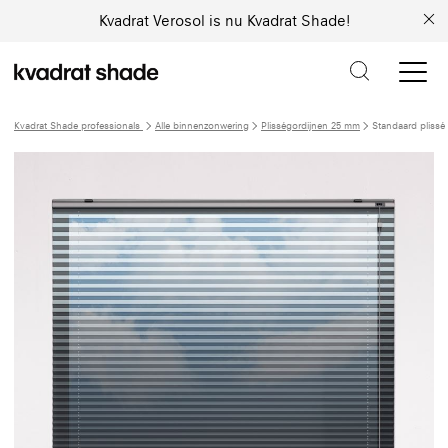
Kvadrat Verosol is nu Kvadrat Shade!
Kvadrat Shade professionals
Alle binnenzonwering
Plisségordijnen 25 mm
Standaard plissé