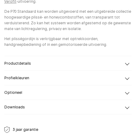
Verofit
-uitvoering.
De P70 Standaard kan worden uitgevoerd met een uitgebreide collectie
hoogwaardige plissé- en honeycombstoffen, van transparant tot
verduisterend. Zo kan het systeem worden afgestemd op de gewenste
mate van lichtregulering, privacy en isolatie.
Het plisségordijn is verkrijgbaar met optrekkoorden,
handgreepbediening of in een gemotoriseerde uitvoering.
Productdetails
Design
Kvadrat Shade
Profielkleuren
Breedte
Van 30 tot 290 cm
Selecteer een profielkleur naar keuze. Speciale (RAL) kleuren op
Hoogte
Van 20 tot 360 cm
Optioneel
aanvraag.
Bevestiging
Wand, Plafond
Verofit:
Downloads
Dankzij het Verofit-profiel wordt montage gemakkelijker. Het
Bediening
Koordrembediening,
plisségordijn is voorgemonteerd in een profiel en kan eenvoudig en
Handgreepbediening, Verofit
Datablad P70
zonder boren worden bevestigd.
Opties
Zonder boren, Profiel zijgeleiding,
NL Datablad voor P70 standaard plisségordijn.
Geanodiseerd
7016
9001
9005
9010
9016
Klik hier voor meer info
Draad zijgeleiding
3 jaar garantie
aluminium
Antraciet
Crèmewit
Gitzwart
Reinwit
Verkeerswit
grijs