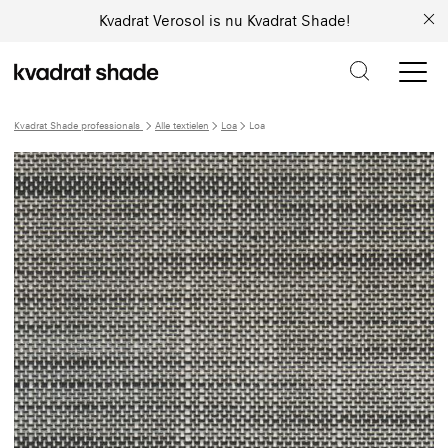
Kvadrat Verosol is nu Kvadrat Shade!
Kvadrat Shade professionals
Alle textielen
Loa
Loa