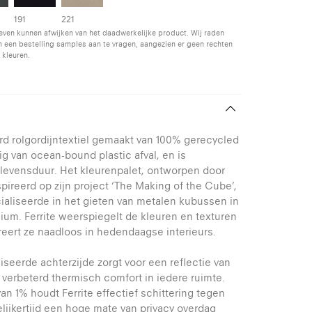
191
221
even kunnen afwijken van het daadwerkelijke product. Wij raden
 een bestelling samples aan te vragen, aangezien er geen rechten
 kleuren.
erd rolgordijntextiel gemaakt van 100% gerecycled
ig van ocean-bound plastic afval, en is
levensduur. Het kleurenpalet, ontworpen door
pireerd op zijn project ‘The Making of the Cube’,
ialiseerde in het gieten van metalen kubussen in
nium. Ferrite weerspiegelt de kleuren en texturen
eert ze naadloos in hedendaagse interieurs.
eerde achterzijde zorgt voor een reflectie van
 verbeterd thermisch comfort in iedere ruimte.
n 1% houdt Ferrite effectief schittering tegen
elijkertijd een hoge mate van privacy overdag