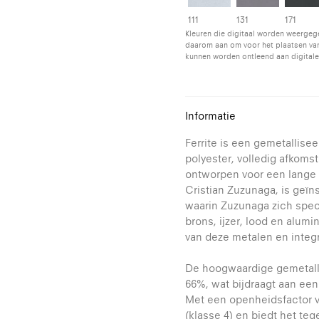
111
131
171
Kleuren die digitaal worden weergeg
daarom aan om voor het plaatsen van
kunnen worden ontleend aan digitale
Informatie
Ferrite is een gemetallise
polyester, volledig afkomst
ontworpen voor een lange 
Cristian Zuzunaga, is geïns
waarin Zuzunaga zich spec
brons, ijzer, lood en alumi
van deze metalen en integr
De hoogwaardige gemetallis
66%, wat bijdraagt aan een
Met een openheidsfactor va
(klasse 4) en biedt het teg