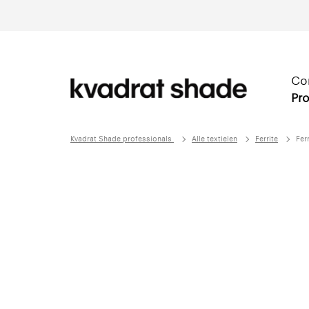
Co
Pro
Kvadrat Shade professionals
Alle textielen
Ferrite
Ferr