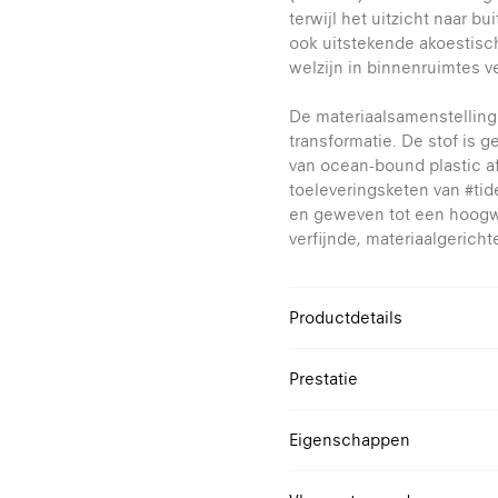
terwijl het uitzicht naar bu
ook uitstekende akoestisch
welzijn in binnenruimtes v
De materiaalsamenstelling
transformatie. De stof is 
van ocean-bound plastic af
toeleveringsketen van #tid
en geweven tot een hoogwa
verfijnde, materiaalgerich
Productdetails
Design
Prestatie
Samenstelling
Reflectie
Eigenschappen
Openheidsfactor
Verblindingsklasse
100% ocean-bound gere
Reflectie zonnestraling