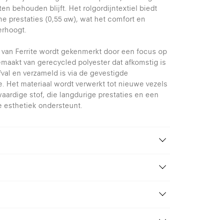
iten behouden blijft. Het rolgordijntextiel biedt
e prestaties (0,55 αw), wat het comfort en
erhoogt.
 van Ferrite wordt gekenmerkt door een focus op
gemaakt van gerecycled polyester dat afkomstig is
val en verzameld is via de gevestigde
e. Het materiaal wordt verwerkt tot nieuwe vezels
ardige stof, die langdurige prestaties en een
te esthetiek ondersteunt.
Cristian Zuzunaga
100% gerecycled polyester (ocean-
bound waste)
1%
cycled polyester
66%