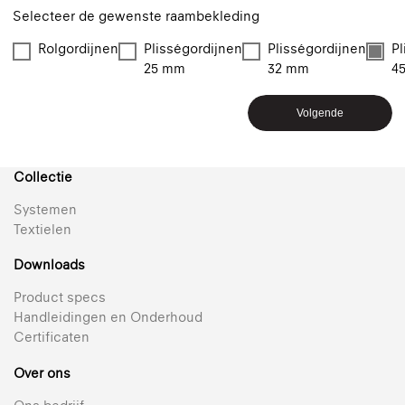
Selecteer de gewenste raambekleding
Rolgordijnen
Plisségordijnen
Plisségordijnen
Pl
25 mm
32 mm
4
Volgende
Collectie
Systemen
Textielen
Downloads
Product specs
Handleidingen en Onderhoud
Certificaten
Over ons