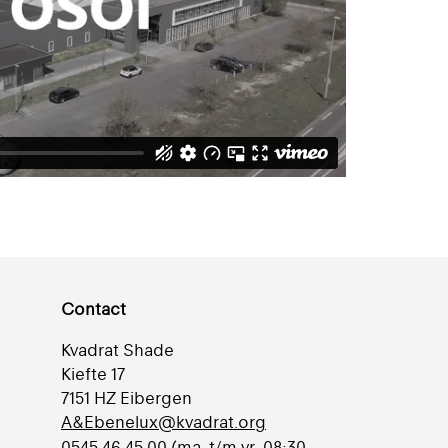
Contact
Kvadrat Shade
Kiefte 17
7151 HZ Eibergen
A&Ebenelux@kvadrat.org
0545 46 45 00 (ma. t/m vr. 08:30-