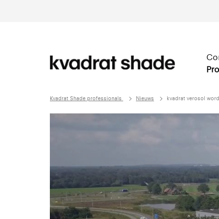
Co
Pro
Kvadrat Shade professionals
Nieuws
kvadrat verosol wor