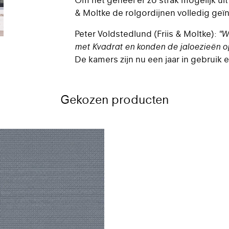
Om het geheel er zo strak mogelijk uit 
& Moltke de rolgordijnen volledig geï
Peter Voldstedlund (Friis & Moltke):
"W
met Kvadrat en konden de jaloezieën o
De kamers zijn nu een jaar in gebruik 
Gekozen producten