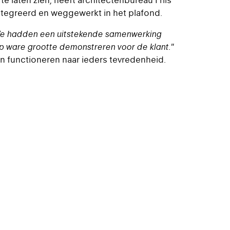
te laten zien, heeft architectenbureau Friis
ntegreerd en weggewerkt in het plafond.
e hadden een uitstekende samenwerking
p ware grootte demonstreren voor de klant."
en functioneren naar ieders tevredenheid.