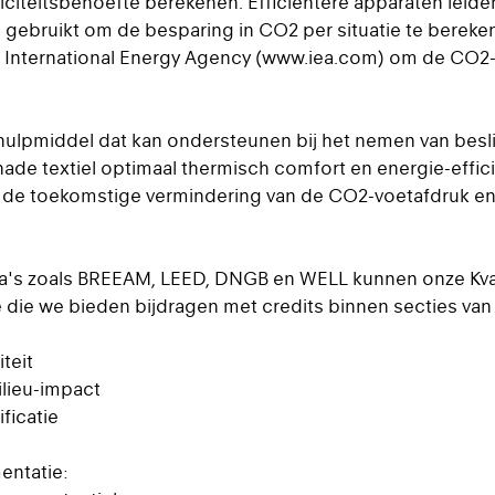
riciteitsbehoefte berekenen. Efficiëntere apparaten leide
 gebruikt om de besparing in CO2 per situatie te berekene
het International Energy Agency (www.iea.com) om de CO2
 hulpmiddel dat kan ondersteunen bij het nemen van besl
hade textiel optimaal thermisch comfort en energie-effici
n de toekomstige vermindering van de CO2-voetafdruk en
a's zoals BREEAM, LEED, DNGB en WELL kunnen onze Kv
ie we bieden bijdragen met credits binnen secties van
teit
ilieu-impact
ficatie
entatie: