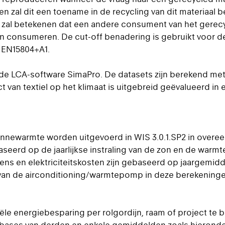
zal dit een toename in de recycling van dit materiaal be
zal betekenen dat een andere consument van het gerecyc
an consumeren. De cut-off benadering is gebruikt voor d
n EN15804+A1.
 de LCA-software SimaPro. De datasets zijn berekend me
 van textiel op het klimaat is uitgebreid geëvalueerd in 
zonnewarmte worden uitgevoerd in WIS 3.0.1.SP2 in over
aseerd op de jaarlijkse instraling van de zon en de war
ns en elektriciteitskosten zijn gebaseerd op jaargemid
van de airconditioning/warmtepomp in deze berekeningen
le energiebesparing per rolgordijn, raam of project te