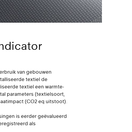
ndicator
everbruik van gebouwen
alliseerde textiel de
iseerde textiel een warmte-
al parameters (textielsoort,
aatimpact (CO2 eq uitstoot).
ssingen is eerder geëvalueerd
eregistreerd als