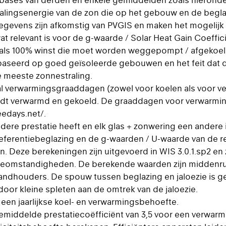
abases van derden en enkele gemiddelden zoals hieronder
ralingsenergie van de zon die op het gebouw en de beglaz
sgegevens zijn afkomstig van PVGIS en maken het mogelijk
at relevant is voor de g-waarde / Solar Heat Gain Coeffic
als 100% winst die moet worden weggepompt / afgekoeld.
baseerd op goed geïsoleerde gebouwen en het feit dat 
e meeste zonnestraling.
tal verwarmingsgraaddagen (zowel voor koelen als voor ve
rdt verwarmd en gekoeld. De graaddagen voor verwarmin
eedays.net/.
ndere prestatie heeft en elk glas + zonwering een andere
eferentiebeglazing en de g-waarden / U-waarde van de r
en. Deze berekeningen zijn uitgevoerd in WIS 3.0.1.sp2 e
ieomstandigheden. De berekende waarden zijn middenrui
andhouders. De spouw tussen beglazing en jaloezie is g
 door kleine spleten aan de omtrek van de jaloezie.
 een jaarlijkse koel- en verwarmingsbehoefte.
middelde prestatiecoëfficiënt van 3,5 voor een verwarm