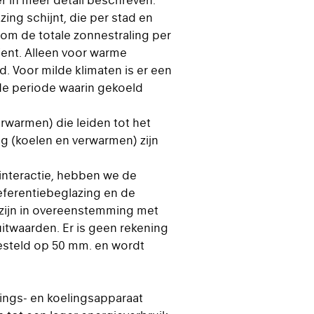
 in meer detail beschreven.
ing schijnt, die per stad en
 om de totale zonnestraling per
ient. Alleen voor warme
 Voor milde klimaten is er een
de periode waarin gekoeld
rwarmen) die leiden tot het
g (koelen en verwarmen) zijn
 interactie, hebben we de
eferentiebeglazing en de
n zijn in overeenstemming met
twaarden. Er is geen rekening
esteld op 50 mm. en wordt
ings- en koelingsapparaat