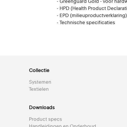
- Greenguard Gold - voor hardw
- HPD (Health Product Declarati
- EPD (milieuproductverklaring) 
- Technische specificaties
Collectie
Systemen
Textielen
Downloads
Product specs
Handleidingen en Onderhoud