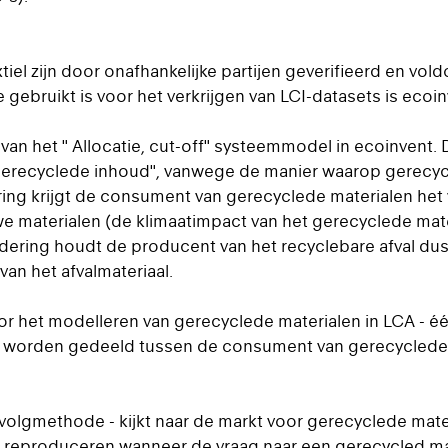
iel zijn door onafhankelijke partijen geverifieerd en vold
gebruikt is voor het verkrijgen van LCI-datasets is ecoin
 van het " Allocatie, cut-off" systeemmodel in ecoinvent
gerecyclede inhoud", vanwege de manier waarop gerecy
ng krijgt de consument van gerecyclede materialen het 
e materialen (de klimaatimpact van het gerecyclede mater
dering houdt de producent van het recyclebare afval du
van het afvalmateriaal.
or het modelleren van gerecyclede materialen in LCA - éé
en worden gedeeld tussen de consument van gerecyclede
olgmethode - kijkt naar de markt voor gerecyclede mate
 te reproduceren wanneer de vraag naar een gerecycled m