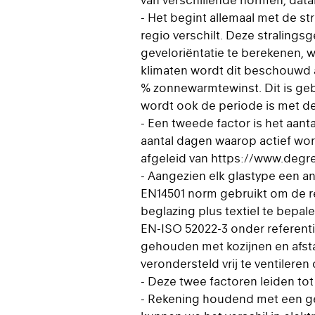
van verschillende normen, dat
- Het begint allemaal met de st
regio verschilt. Deze straling
geveloriëntatie te berekenen, w
klimaten wordt dit beschouwd 
% zonnewarmtewinst. Dit is ge
wordt ook de periode is met d
- Een tweede factor is het aan
aantal dagen waarop actief wo
afgeleid van https://www.degr
- Aangezien elk glastype een a
EN14501 norm gebruikt om de r
beglazing plus textiel te bepal
EN-ISO 52022-3 onder referent
gehouden met kozijnen en afst
verondersteld vrij te ventileren
- Deze twee factoren leiden tot
- Rekening houdend met een ge