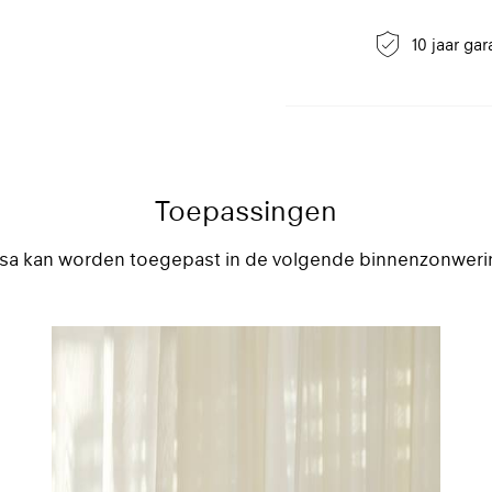
Niet bleken
Niet drogen in droogtromm
10 jaar gar
Strijken op middelmatige 
Professioneel stomen
Toepassingen
sa kan worden toegepast in de volgende binnenzonweri