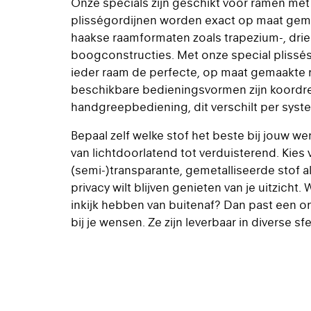
Onze specials zijn geschikt voor ramen me
plisségordijnen worden exact op maat gema
haakse raamformaten zoals trapezium-, dri
boogconstructies. Met onze special plissés
ieder raam de perfecte, op maat gemaakte
beschikbare bedieningsvormen zijn koord
handgreepbediening, dit verschilt per sys
Bepaal zelf welke stof het beste bij jouw we
van lichtdoorlatend tot verduisterend. Kies
(semi-)transparante, gemetalliseerde stof al
privacy wilt blijven genieten van je uitzicht.
inkijk hebben van buitenaf? Dan past een o
bij je wensen. Ze zijn leverbaar in diverse sf