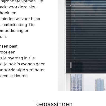
t bijzondere vormen. De
akt voor deze niet-
ehoek- en
 bieden wij voor bijna
 raambekleding. De
rembediening en
teem.
nsen past,
 voor een
s je overdag in alle
 Wil je ook 's avonds geen
ndoorzichtige stof beter
eervolle kleuren.
Toepassingen