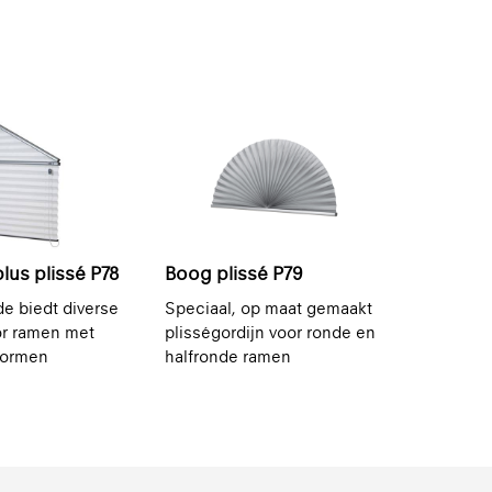
lus plissé P78
Boog plissé P79
de biedt diverse
Speciaal, op maat gemaakt
or ramen met
plisségordijn voor ronde en
vormen
halfronde ramen